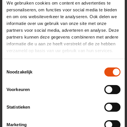
We gebruiken cookies om content en advertenties te
actie!
personaliseren, om functies voor social media te bieden
WWFT (najaar) l 4 november 2026
en om ons websiteverkeer te analyseren. Ook delen we
Events
informatie over uw gebruik van onze site met onze
partners voor social media, adverteren en analyse. Deze
WWFT en AMLR (najaar)
partners kunnen deze gegevens combineren met andere
Medezeggenschapsrecht
informatie die u aan ze heeft verstrekt of die ze hebben
Letselschade bij vliegrampen
verzameld op basis van uw gebruik van hun services.
Actualiteiten Bestuursrecht
Beslag- en executierecht
Toestemmingsselectie
Actualiteiten Familieprocesrecht
Noodzakelijk
Vaardighedencursus Familierecht
Actualiteiten Verbintenissenrecht (najaar)
Actualiteiten Arbeidsrecht (voorjaar)
Voorkeuren
Actualiteiten Relatievermogensrecht
Actualiteiten Verbintenissenrecht (voorjaar)
Actualiteiten Alimentatierecht en -rekenen
Statistieken
Actualiteiten Goederenrecht
Corporate Arbeidsrecht
WWFT Theorie – en praktijk
Marketing
Letselschade