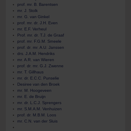
prof. mr. B. Barentsen
mr. J. Stolk
mr. G. van Ginkel
prof. mr. dr. J.H. Even
mr. E.F. Verheul
Prof. mr. dr. T.J. de Graaf
prof. mr. F.G.M. Smeele
prof. dr. mr. A.U. Janssen
drs. J.A.M. Hendriks
mr. A.R. van Wieren
prof. dr. mr. G.J. Zwenne
mr. T. Gillhaus
mr. dr. E.C.C. Punselie
Desiree van den Broek
mr. M. Hoogeveen
mr. E. de Bruijn
mr. dr. L.C.J. Sprengers
mr. S.M.A.M. Venhuizen
prof. dr. M.B.M. Loos
mr. C.N. van der Sluis