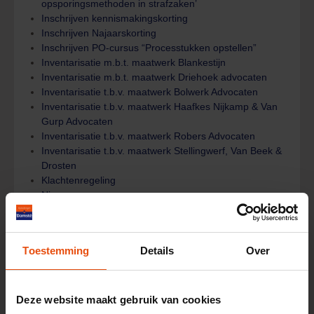
opsporingsmethoden in strafzaken’
Inschrijven kennismakingskorting
Inschrijven Najaarskorting
Inschrijven PO-cursus “Processtukken opstellen”
Inventarisatie m.b.t. maatwerk Blankestijn
Inventarisatie m.b.t. maatwerk Driehoek advocaten
Inventarisatie t.b.v. maatwerk Bolwerk Advocaten
Inventarisatie t.b.v. maatwerk Haafkes Nijkamp & Van
Gurp Advocaten
Inventarisatie t.b.v. maatwerk Robers Advocaten
Inventarisatie t.b.v. maatwerk Stellingwerf, Van Beek &
Drosten
Klachtenregeling
Nieuws
Nieuwsbrief
Organisatie
Privacyverklaring
Toestemming
Details
Over
Puntenpakket 2024
Registreren
Sitemap
Uitgeschreven
Deze website maakt gebruik van cookies
We bestaan 10 jaar en dat vieren wij met een feestelijke