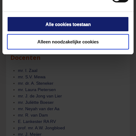
Weens Koopverdrag/Internationaal kooprecht
Actualiteiten Arbeidsrecht najaar
Actualiteiten Bouwrecht
Alle cookies toestaan
Actualiteiten Omgevingsrecht
Actualiteiten Personen- en Familierecht
Actualiteiten Letselschade (najaar)
Alleen noodzakelijke cookies
Actualiteiten Burgerlijk Procesrecht
Docenten
mr. I. Zaal
mr. S.V. Mewa
mr. dr. A. Steneker
mr. Laura Pietersen
mr. J. de Jong van Lier
mr. Juliëtte Boeser
mr. Neyah van der Aa
mr. R. van Dam
E. Lankester RA RV
prof. mr. A.W. Jongbloed
mr. J. Meijer