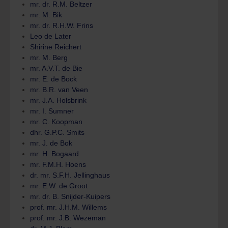
mr. dr. R.M. Beltzer
mr. M. Bik
mr. dr. R.H.W. Frins
Leo de Later
Shirine Reichert
mr. M. Berg
mr. A.V.T. de Bie
mr. E. de Bock
mr. B.R. van Veen
mr. J.A. Holsbrink
mr. I. Sumner
mr. C. Koopman
dhr. G.P.C. Smits
mr. J. de Bok
mr. H. Bogaard
mr. F.M.H. Hoens
dr. mr. S.F.H. Jellinghaus
mr. E.W. de Groot
mr. dr. B. Snijder-Kuipers
prof. mr. J.H.M. Willems
prof. mr. J.B. Wezeman