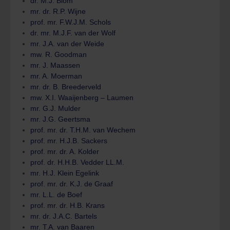
dr. M.J. Blom
mr. dr. R.P. Wijne
prof. mr. F.W.J.M. Schols
dr. mr. M.J.F. van der Wolf
mr. J.A. van der Weide
mw. R. Goodman
mr. J. Maassen
mr. A. Moerman
mr. dr. B. Breederveld
mw. X.I. Waaijenberg – Laumen
mr. G.J. Mulder
mr. J.G. Geertsma
prof. mr. dr. T.H.M. van Wechem
prof. mr. H.J.B. Sackers
prof. mr. dr. A. Kolder
prof. dr. H.H.B. Vedder LL.M.
mr. H.J. Klein Egelink
prof. mr. dr. K.J. de Graaf
mr. L.L. de Boef
prof. mr. dr. H.B. Krans
mr. dr. J.A.C. Bartels
mr. T.A. van Baaren