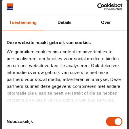
Do. 29 oktober
Enschede
4 PO
Toestemming
Details
Over
€ 275,00 ex. btw.
November 2026
Deze website maakt gebruik van cookies
We gebruiken cookies om content en advertenties te
Actualiteiten Letselschade (najaar)
personaliseren, om functies voor social media te bieden
prof. mr. dr. A. Kolder
en om ons websiteverkeer te analyseren. Ook delen we
Di. 3 november
informatie over uw gebruik van onze site met onze
Enschede
partners voor social media, adverteren en analyse. Deze
6 PO
partners kunnen deze gegevens combineren met andere
€ 425,00 ex. btw
informatie die u aan ze heeft verstrekt of die ze hebben
WWFT en AMLR (najaar)
verzameld op basis van uw gebruik van hun services.
mr. dr. B. Snijder-Kuipers
Wo. 4 november
Toestemmingsselectie
Noodzakelijk
Enschede
4 PO, 4 PE