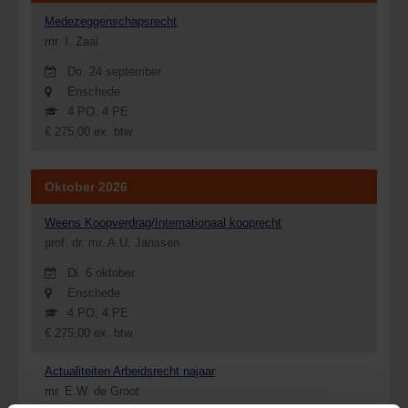
Medezeggenschapsrecht
mr. I. Zaal
Do. 24 september
Enschede
4 PO, 4 PE
€ 275,00 ex. btw.
Oktober 2026
Weens Koopverdrag/Internationaal kooprecht
prof. dr. mr. A.U. Janssen
Di. 6 oktober
Enschede
4 PO, 4 PE
€ 275,00 ex. btw.
Actualiteiten Arbeidsrecht najaar
mr. E.W. de Groot