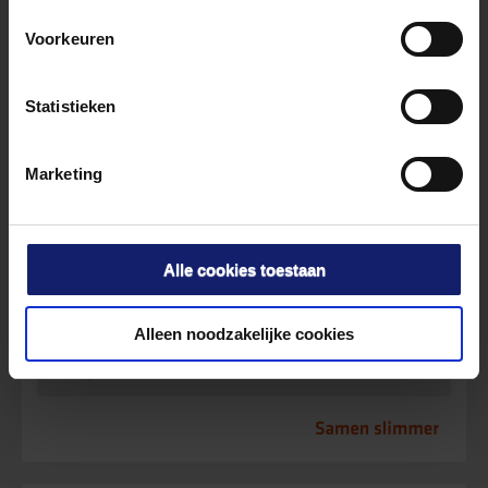
275,00 ex. btw.
Voorkeuren
Actualiteiten Bouwrecht
mr. B.R. van Veen
Statistieken
Do. 12 november
Enschede
4 PO
Marketing
€ 275,00 ex. btw.
Actualiteiten Omgevingsrecht
prof. mr. dr. K.J. de Graaf
Alle cookies toestaan
Ma. 30 november
Enschede
Alleen noodzakelijke cookies
4 PO
€ 275,00 ex. btw.